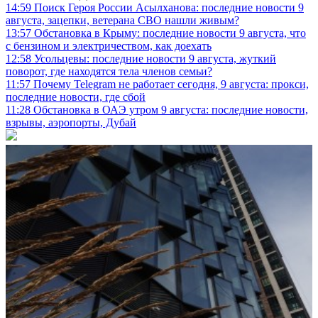
14:59
Поиск Героя России Асылханова: последние новости 9
августа, зацепки, ветерана СВО нашли живым?
13:57
Обстановка в Крыму: последние новости 9 августа, что
с бензином и электричеством, как доехать
12:58
Усольцевы: последние новости 9 августа, жуткий
поворот, где находятся тела членов семьи?
11:57
Почему Telegram не работает сегодня, 9 августа: прокси,
последние новости, где сбой
11:28
Обстановка в ОАЭ утром 9 августа: последние новости,
взрывы, аэропорты, Дубай