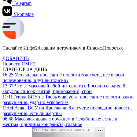
Telegram
Vkontakte
Сделайте Инфо24 вашим источником в Яндекс.Новостях
ДОБАВИТЬ
Новости СМИ2
ГЛАВНОЕ ЗА ДЕНЬ
16:25
Усольцевы: последние новости 6 августа, все версии
исчезновения, идут ли поиски?
13:37
Что за массовый сбой интернета в России сегодня, 6
августа: список сайтов, приложений, сбой
11:11
Атака ВСУ на Тверь 6 августа: последние новости, какие
разрушения, удар по Wildberries
11:04
Атака ВСУ на Ярославль 6 августа: последние новости,
разрушения, есть ли жертвы
06:48
Массовая драка с оружием в Челябинске: есть ли
жертвы, причины конфликта, главное
РЕКЛАМА • ООО «ДРУЖБА» ИНН 9704146411