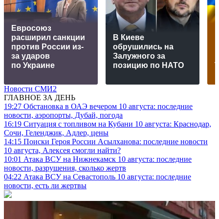
Евросоюз
расширил санкции
В Киеве
против России из-
обрушились на
за ударов
Залужного за
по Украине
позицию по НАТО
Новости СМИ2
ГЛАВНОЕ ЗА ДЕНЬ
19:27
Обстановка в ОАЭ вечером 10 августа: последние
новости, аэропорты, Дубай, погода
16:19
Ситуация с топливом на Кубани 10 августа: Краснодар,
Сочи, Геленджик, Адлер, цены
14:15
Поиски Героя России Асылханова: последние новости
10 августа, Алексея смогли найти?
10:01
Атака ВСУ на Нижнекамск 10 августа: последние
новости, разрушения, сколько жертв
04:22
Атака ВСУ на Севастополь 10 августа: последние
новости, есть ли жертвы