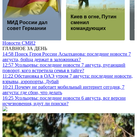
Киев в огне, Путин
МИД России дал
сменил
совет Германии
командующих
Новости СМИ2
ГЛАВНОЕ ЗА ДЕНЬ
14:58
Поиск Героя России Асылханова: последние новости 7
августа, бойца держат в заложниках?
12:57
Усольцевы: последние новости 7 августа, пугающий
поворот, кого встретила семья в тайге?
11:22
Обстановка в ОАЭ утром 7 августа: последние новости,
взрывы, аэропорты, Дубай
10:21
Почему не работает мобильный интернет сегодня, 7
августа: где сбои, что делать
16:25
Усольцевы: последние новости 6 августа, все версии
исчезновения, идут ли поиски?