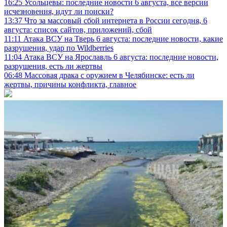
16:25
Усольцевы: последние новости 6 августа, все версии
исчезновения, идут ли поиски?
13:37
Что за массовый сбой интернета в России сегодня, 6
августа: список сайтов, приложений, сбой
11:11
Атака ВСУ на Тверь 6 августа: последние новости, какие
разрушения, удар по Wildberries
11:04
Атака ВСУ на Ярославль 6 августа: последние новости,
разрушения, есть ли жертвы
06:48
Массовая драка с оружием в Челябинске: есть ли
жертвы, причины конфликта, главное