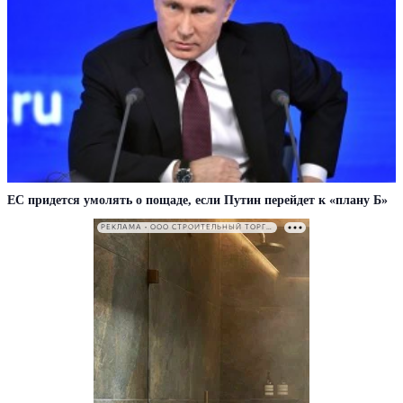
EC придется умолять о пощаде, если Путин перейдет к «плану Б»
РЕКЛАМА • ООО СТРОИТЕЛЬНЫЙ ТОРГОВЫЙ ДОМ «ПЕТРОВИЧ». ИНН: 7802348846