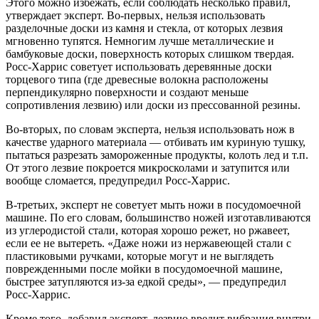
Этого можно избежать, если соблюдать несколько правил,
утверждает эксперт. Во-первых, нельзя использовать
разделочные доски из камня и стекла, от которых лезвия
мгновенно тупятся. Немногим лучше металлические и
бамбуковые доски, поверхность которых слишком твердая.
Росс-Харрис советует использовать деревянные доски
торцевого типа (где древесные волокна расположены
перпендикулярно поверхности и создают меньше
сопротивления лезвию) или доски из прессованной резины.
Во-вторых, по словам эксперта, нельзя использовать нож в
качестве ударного материала — отбивать им куриную тушку,
пытаться разрезать замороженные продукты, колоть лед и т.п.
От этого лезвие покроется микросколами и затупится или
вообще сломается, предупредил Росс-Харрис.
В-третьих, эксперт не советует мыть ножи в посудомоечной
машине. По его словам, большинство ножей изготавливаются
из углеродистой стали, которая хорошо режет, но ржавеет,
если ее не вытереть. «Даже ножи из нержавеющей стали с
пластиковыми ручками, которые могут и не выглядеть
поврежденными после мойки в посудомоечной машине,
быстрее затупляются из-за едкой среды», — предупредил
Росс-Харрис.
Кроме того, добавил эксперт, лезвию вредит вибрация внутри