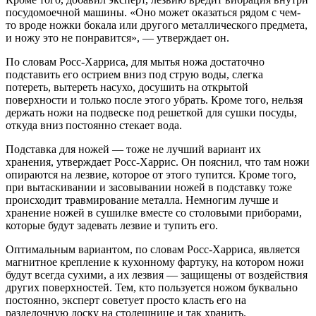
посудомоечной машины. «Оно может оказаться рядом с чем-
то вроде ножки бокала или другого металлического предмета,
и ножу это не понравится», — утверждает он.
По словам Росс-Харриса, для мытья ножа достаточно
подставить его острием вниз под струю воды, слегка
потереть, вытереть насухо, досушить на открытой
поверхности и только после этого убрать. Кроме того, нельзя
держать ножи на подвеске под решеткой для сушки посуды,
откуда вниз постоянно стекает вода.
Подставка для ножей — тоже не лучший вариант их
хранения, утверждает Росс-Харрис. Он пояснил, что там ножи
опираются на лезвие, которое от этого тупится. Кроме того,
при вытаскивании и засовывании ножей в подставку тоже
происходит травмирование металла. Немногим лучше и
хранение ножей в сушилке вместе со столовыми приборами,
которые будут задевать лезвие и тупить его.
Оптимальным вариантом, по словам Росс-Харриса, является
магнитное крепление к кухонному фартуку, на котором ножи
будут всегда сухими, а их лезвия — защищены от воздействия
других поверхностей. Тем, кто пользуется ножом буквально
постоянно, эксперт советует просто класть его на
разделочную доску на столешнице и так хранить.