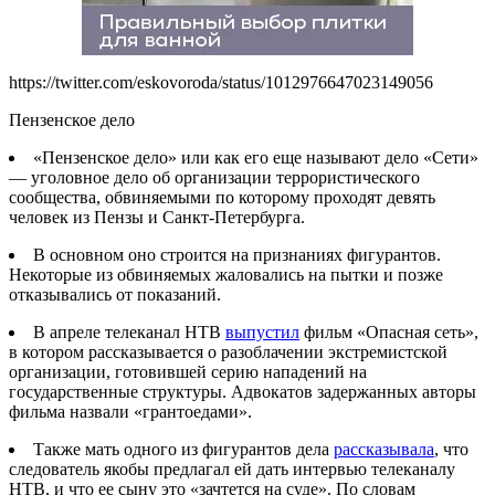
https://twitter.com/eskovoroda/status/1012976647023149056
Пензенское дело
«Пензенское дело» или как его еще называют дело «Сети»
— уголовное дело об организации террористического
сообщества, обвиняемыми по которому проходят девять
человек из Пензы и Санкт-Петербурга.
В основном оно строится на признаниях фигурантов.
Некоторые из обвиняемых жаловались на пытки и позже
отказывались от показаний.
В апреле телеканал НТВ
выпустил
фильм «Опасная сеть»,
в котором рассказывается о разоблачении экстремистской
организации, готовившей серию нападений на
государственные структуры. Адвокатов задержанных авторы
фильма назвали «грантоедами».
Также мать одного из фигурантов дела
рассказывала
, что
следователь якобы предлагал ей дать интервью телеканалу
НТВ, и что ее сыну это «зачтется на суде». По словам