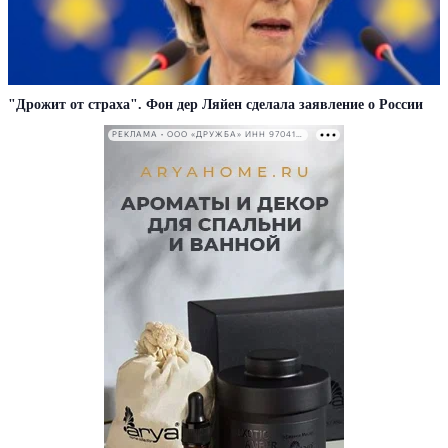
"Дрожит от страха". Фон дер Ляйен сделала заявление о России
РЕКЛАМА • ООО «ДРУЖБА» ИНН 9704146411