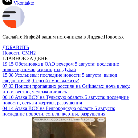
Vkontakte
Сделайте Инфо24 вашим источником в Яндекс.Новостях
ДОБАВИТЬ
Новости СМИ2
ГЛАВНОЕ ЗА ДЕНЬ
19:15
Обстановка в ОАЭ вечером 5 августа: последние
новости, пожар, аэропорты, Дубай
15:08
Усольцевы: последние новости 5 августа, вывод
следователей, Сергей смог выжить?
07:03
Поиски пропавших россиян на Сейшелах: ночь в лесу,
что известно, чем закончилось
06:10
Атака ВСУ на Тульскую обалсть 5 августа: последние
новости, есть ли жертвы, разрушения
04:14
Атака ВСУ на Белгородскую область 5 августа:
последние новости, есть ли жертвы, разрушения
РЕКЛАМА • ООО СТРОИТЕЛЬНЫЙ ТОРГОВЫЙ ДОМ «ПЕТРОВИЧ». ИНН: 7802348846