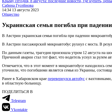
Крыму сегодня, 8 августа: последние новости, где купить, цен
Сабина Гусейнова
14:34 13 августа 2023
Общество
Украинская семья погибла при падении
В Австрии украинская семья погибла при падении микроавтобу
В Австрии пассажирский микроавтобус рухнул с моста. В резуль
По данным газеты, трагедия произошла утром 12 августа на шо
Причиной аварии стал тот факт, что водитель уснул за рулем а
Отмечается, что в этот момент в микроавтобусе находилось се
уточнили, что погибшими является семья из Украины, состояща
Ранее в Хабаровском крае
перевернулся автобус
с вахтовиками,
в областную больницу.
ПОДЕЛИТЬСЯ В
Telegram
Vkontakte