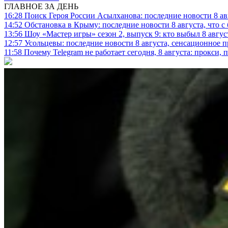
ГЛАВНОЕ ЗА ДЕНЬ
16:28
Поиск Героя России Асылханова: последние новости 8 а
14:52
Обстановка в Крыму: последние новости 8 августа, что с
13:56
Шоу «Мастер игры» сезон 2, выпуск 9: кто выбыл 8 авгус
12:57
Усольцевы: последние новости 8 августа, сенсационное 
11:58
Почему Telegram не работает сегодня, 8 августа: прокси, 