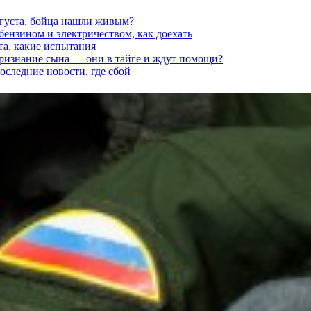
вгуста, бойца нашли живым?
 бензином и электричеством, как доехать
та, какие испытания
признание сына — они в тайге и ждут помощи?
последние новости, где сбой