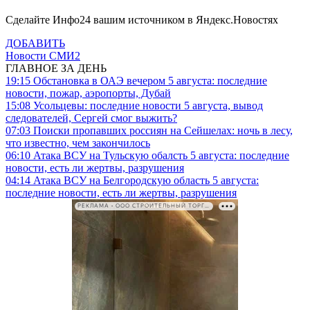
Сделайте Инфо24 вашим источником в Яндекс.Новостях
ДОБАВИТЬ
Новости СМИ2
ГЛАВНОЕ ЗА ДЕНЬ
19:15
Обстановка в ОАЭ вечером 5 августа: последние
новости, пожар, аэропорты, Дубай
15:08
Усольцевы: последние новости 5 августа, вывод
следователей, Сергей смог выжить?
07:03
Поиски пропавших россиян на Сейшелах: ночь в лесу,
что известно, чем закончилось
06:10
Атака ВСУ на Тульскую обалсть 5 августа: последние
новости, есть ли жертвы, разрушения
04:14
Атака ВСУ на Белгородскую область 5 августа:
последние новости, есть ли жертвы, разрушения
РЕКЛАМА • ООО СТРОИТЕЛЬНЫЙ ТОРГОВЫЙ ДОМ «ПЕТРОВИЧ». ИНН: 7802348846