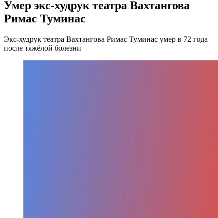
Умер экс-худрук театра Вахтангова
Римас Туминас
Экс-худрук театра Вахтангова Римас Туминас умер в 72 года
после тяжёлой болезни