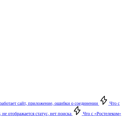
е работает сайт, приложение, ошибки о соединении
Что с
т, не отображается статус, нет поиска
Что с «Ростелеком»