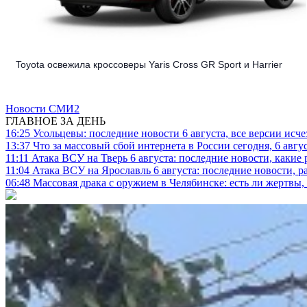
Toyota освежила кроссоверы Yaris Cross GR Sport и Harrier
Новости СМИ2
ГЛАВНОЕ ЗА ДЕНЬ
16:25
Усольцевы: последние новости 6 августа, все версии исч
13:37
Что за массовый сбой интернета в России сегодня, 6 авгу
11:11
Атака ВСУ на Тверь 6 августа: последние новости, какие р
11:04
Атака ВСУ на Ярославль 6 августа: последние новости, р
06:48
Массовая драка с оружием в Челябинске: есть ли жертвы