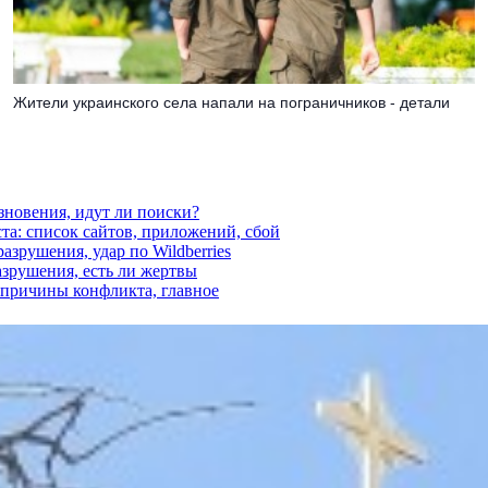
Жители украинского села напали на пограничников - детали
езновения, идут ли поиски?
ста: список сайтов, приложений, сбой
азрушения, удар по Wildberries
азрушения, есть ли жертвы
, причины конфликта, главное