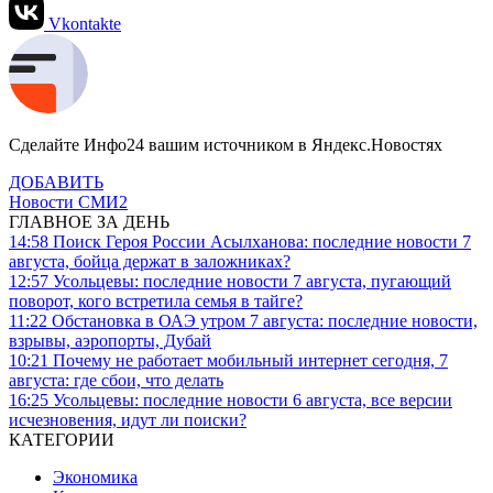
Vkontakte
Сделайте Инфо24 вашим источником в Яндекс.Новостях
ДОБАВИТЬ
Новости СМИ2
ГЛАВНОЕ ЗА ДЕНЬ
14:58
Поиск Героя России Асылханова: последние новости 7
августа, бойца держат в заложниках?
12:57
Усольцевы: последние новости 7 августа, пугающий
поворот, кого встретила семья в тайге?
11:22
Обстановка в ОАЭ утром 7 августа: последние новости,
взрывы, аэропорты, Дубай
10:21
Почему не работает мобильный интернет сегодня, 7
августа: где сбои, что делать
16:25
Усольцевы: последние новости 6 августа, все версии
исчезновения, идут ли поиски?
КАТЕГОРИИ
Экономика