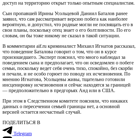
доступ на территорию открыт только опытным специалистам.
Сын пропавшей Ирины Усольцевой Даниил Баталов ранее
заявил, что сам рассматривает версию побега как наиболее
вероятную, и допустил, что родные могли не посвящать его в
свои планы, поскольку отец знает о его болтливости. По его
словам, он бы тоже никому не сказал в такой ситуации.
В комментарии aif.ru криминалист Михаил Игнатов рассказал,
что поведение Баталова говорит о том, что он в курсе
произошедшего. Эксперт пояснил, что много наблюдал за
поведением сына и предполагает, что он осведомлен о побеге
семьи, поскольку ведет себя очень тихо, спокойно, без скорби
и печали, и не особо горюет по поводу их исчезновения. По
мнению Игнатова, Усольцевы живы, тщательно готовили
инсценировку исчезновения и сейчас находятся за границей
— предположительно в предгорьях Анд или в США.
При этом в Следственном комитете поясняли, что никаких
данных о пересечении семьей границы нет, а основной
версией остается несчастный случай.
ПОДЕЛИТЬСЯ В
Telegram