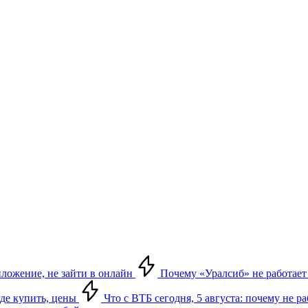
риложение, не зайти в онлайн
Почему «Уралсиб» не работает 
где купить, цены
Что с ВТБ сегодня, 5 августа: почему не р