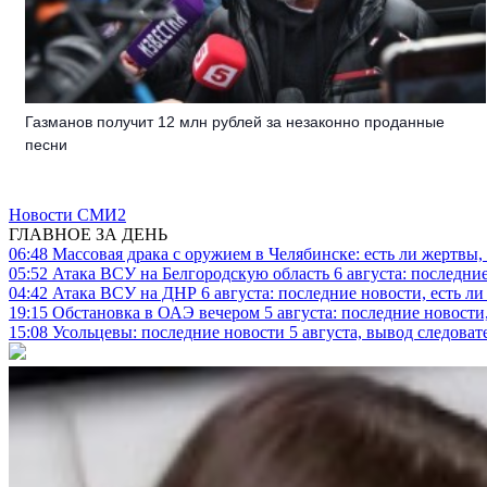
Газманов получит 12 млн рублей за незаконно проданные
песни
Новости СМИ2
ГЛАВНОЕ ЗА ДЕНЬ
06:48
Массовая драка с оружием в Челябинске: есть ли жертвы
05:52
Атака ВСУ на Белгородскую область 6 августа: последние
04:42
Атака ВСУ на ДНР 6 августа: последние новости, есть л
19:15
Обстановка в ОАЭ вечером 5 августа: последние новости
15:08
Усольцевы: последние новости 5 августа, вывод следоват