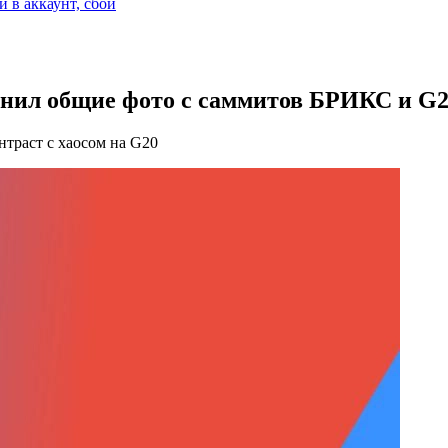
и в аккаунт, сбой
внил общие фото с саммитов БРИКС и G
траст с хаосом на G20