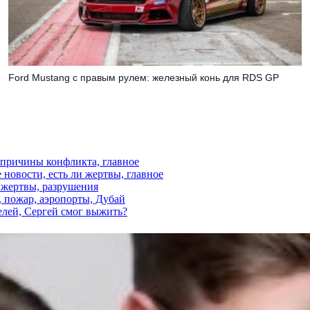
Ford Mustang с правым рулем: железный конь для RDS GP
, причины конфликта, главное
 новости, есть ли жертвы, главное
и жертвы, разрушения
, пожар, аэропорты, Дубай
елей, Сергей смог выжить?