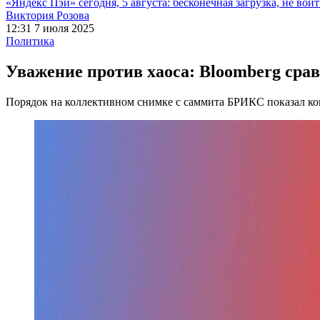
«Яндекс Пэй» сегодня, 5 августа: бесконечная загрузка, не войт
Виктория Розова
12:31 7 июля 2025
Политика
Уважение против хаоса: Bloomberg сра
Порядок на коллективном снимке с саммита БРИКС показал кон