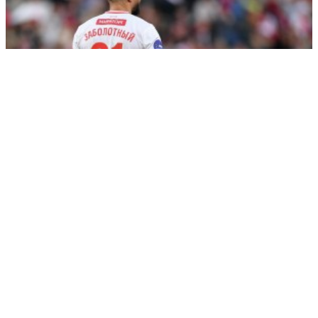
Удовлетворены: адвокат Заболотного высказалась о
дисквалификации
РЕКЛАМА • ООО СТРОИТЕЛЬНЫЙ ТОРГОВЫЙ ДОМ «ПЕТРОВИЧ». ИНН: 7802348846