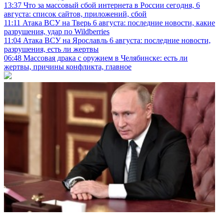
13:37
Что за массовый сбой интернета в России сегодня, 6
августа: список сайтов, приложений, сбой
11:11
Атака ВСУ на Тверь 6 августа: последние новости, какие
разрушения, удар по Wildberries
11:04
Атака ВСУ на Ярославль 6 августа: последние новости,
разрушения, есть ли жертвы
06:48
Массовая драка с оружием в Челябинске: есть ли
жертвы, причины конфликта, главное