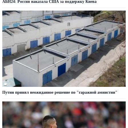
АБН24: Россия наказала США за поддержку Киева
Путин принял неожиданное решение по "гаражной амнистии"