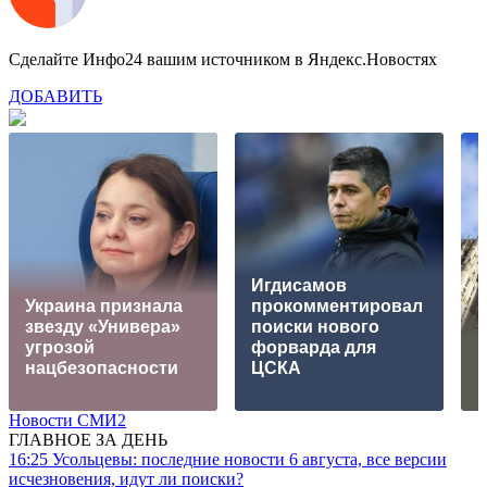
Сделайте Инфо24 вашим источником в Яндекс.Новостях
ДОБАВИТЬ
Игдисамов
Украина признала
прокомментировал
звезду «Универа»
поиски нового
угрозой
форварда для
М
нацбезопасности
ЦСКА
Новости СМИ2
ГЛАВНОЕ ЗА ДЕНЬ
16:25
Усольцевы: последние новости 6 августа, все версии
исчезновения, идут ли поиски?