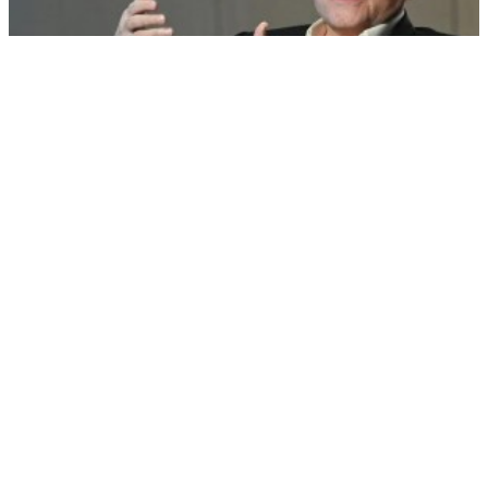
Медведчук: ЕС платит за свой крах
РЕКЛАМА • ООО «ДРУЖБА» ИНН 9704146411