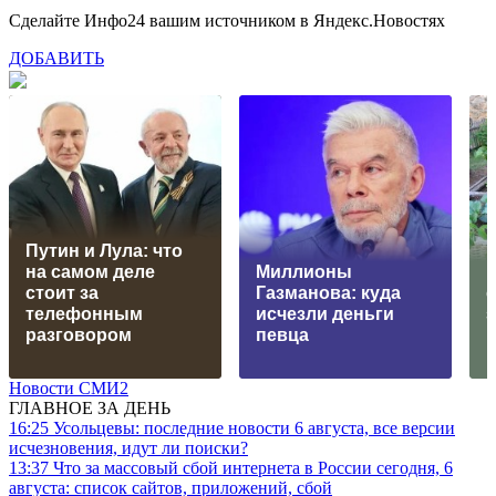
Сделайте Инфо24 вашим источником в Яндекс.Новостях
ДОБАВИТЬ
Путин и Лула: что
на самом деле
Миллионы
стоит за
Газманова: куда
с
телефонным
исчезли деньги
разговором
певца
Новости СМИ2
ГЛАВНОЕ ЗА ДЕНЬ
16:25
Усольцевы: последние новости 6 августа, все версии
исчезновения, идут ли поиски?
13:37
Что за массовый сбой интернета в России сегодня, 6
августа: список сайтов, приложений, сбой