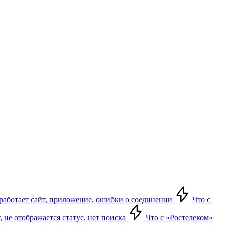
е работает сайт, приложение, ошибки о соединении
Что с
т, не отображается статус, нет поиска
Что с «Ростелеком»