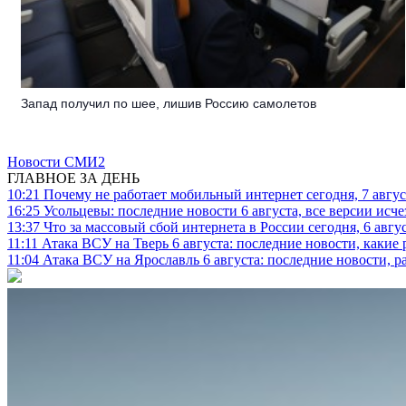
Запад получил по шее, лишив Россию самолетов
Новости СМИ2
ГЛАВНОЕ ЗА ДЕНЬ
10:21
Почему не работает мобильный интернет сегодня, 7 август
16:25
Усольцевы: последние новости 6 августа, все версии исч
13:37
Что за массовый сбой интернета в России сегодня, 6 авгу
11:11
Атака ВСУ на Тверь 6 августа: последние новости, какие р
11:04
Атака ВСУ на Ярославль 6 августа: последние новости, р