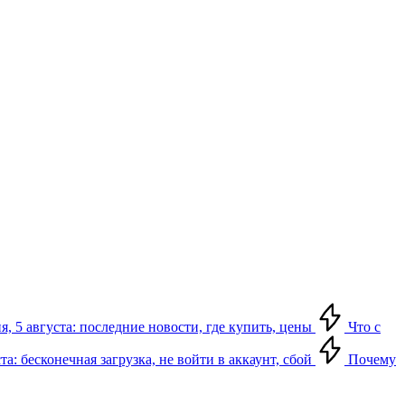
я, 5 августа: последние новости, где купить, цены
Что с
та: бесконечная загрузка, не войти в аккаунт, сбой
Почему