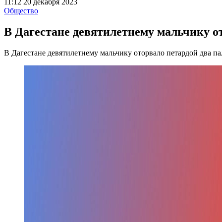
11:12 20 декабря 2023
Общество
В Дагестане девятилетнему мальчику о
В Дагестане девятилетнему мальчику оторвало петардой два па