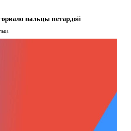
торвало пальцы петардой
льца