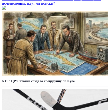
исчезновения, идут ли поиски?
NYT: ЦРУ втайне создало спецгруппу по Кубе