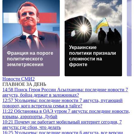
Украинские
Франция на пороге
политики признали
политического
сложности на
землетрясения
фронте
Новости СМИ2
ГЛАВНОЕ ЗА ДЕНЬ
14:58
Поиск Героя России Асылханова: последние новости 7
августа, бойца держат в заложниках?
12:57
Усольцевы: последние новости 7 августа, пугающий
поворот, кого встретила семья в тайге?
11:22
Обстановка в ОАЭ утром 7 августа: последние новости,
взрывы, аэропорты, Дубай
10:21
Почему не работает мобильный интернет сегодня, 7
августа: где сбои, что делать
16:25
Усольцевы: последние новости 6 августа, все версии