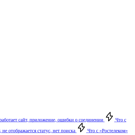
е работает сайт, приложение, ошибки о соединении
Что с
т, не отображается статус, нет поиска
Что с «Ростелеком»