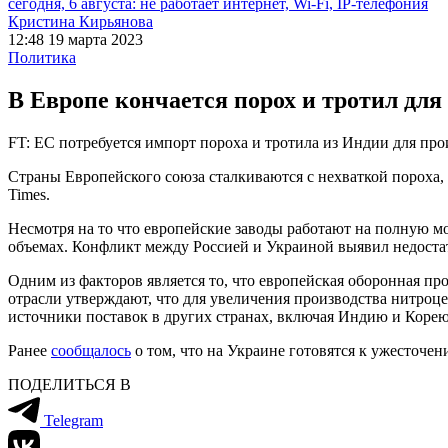
сегодня, 6 августа: не работает интернет, Wi-Fi, IP-телефония
Кристина Кирьянова
12:48 19 марта 2023
Политика
В Европе кончается порох и тротил для
FT: ЕС потребуется импорт пороха и тротила из Индии для пр
Страны Европейского союза сталкиваются с нехваткой пороха, 
Times.
Несмотря на то что европейские заводы работают на полную м
объемах. Конфликт между Россией и Украиной выявил недоста
Одним из факторов является то, что европейская оборонная п
отрасли утверждают, что для увеличения производства нитроце
источники поставок в других странах, включая Индию и Корею
Ранее
сообщалось
о том, что на Украине готовятся к ужесточе
ПОДЕЛИТЬСЯ В
Telegram