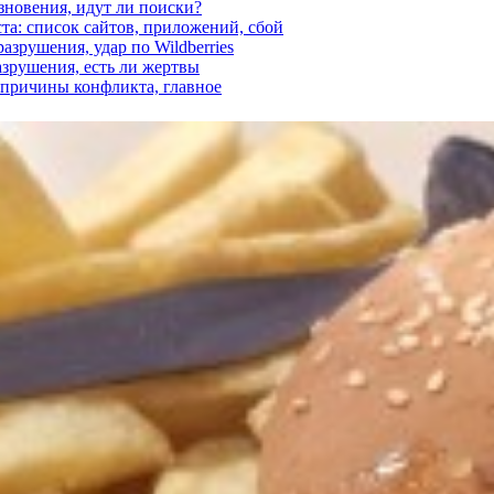
езновения, идут ли поиски?
ста: список сайтов, приложений, сбой
азрушения, удар по Wildberries
азрушения, есть ли жертвы
, причины конфликта, главное