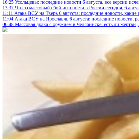
16:25
Усольцевы: последние новости 6 августа, все версии исч
13:37
Что за массовый сбой интернета в России сегодня, 6 авгу
11:11
Атака ВСУ на Тверь 6 августа: последние новости, какие р
11:04
Атака ВСУ на Ярославль 6 августа: последние новости, р
06:48
Массовая драка с оружием в Челябинске: есть ли жертвы