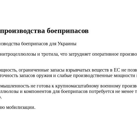
 производства боеприпасов
оизводства боеприпасов для Украины
нитроцеллюлозы и тротила, что затрудняет оперативное произво
ощность, ограниченные запасы взрывчатых веществ в ЕС не поз
точность запасов оружия и слабые производственные мощности 
ромышленность не готова к крупномасштабному военному произв
ллюлозы и компонентов для боеприпасов потребуется не менее тр
.
нию мобилизации.