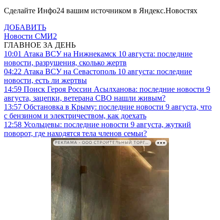
Сделайте Инфо24 вашим источником в Яндекс.Новостях
ДОБАВИТЬ
Новости СМИ2
ГЛАВНОЕ ЗА ДЕНЬ
10:01
Атака ВСУ на Нижнекамск 10 августа: последние
новости, разрушения, сколько жертв
04:22
Атака ВСУ на Севастополь 10 августа: последние
новости, есть ли жертвы
14:59
Поиск Героя России Асылханова: последние новости 9
августа, зацепки, ветерана СВО нашли живым?
13:57
Обстановка в Крыму: последние новости 9 августа, что
с бензином и электричеством, как доехать
12:58
Усольцевы: последние новости 9 августа, жуткий
поворот, где находятся тела членов семьи?
РЕКЛАМА • ООО СТРОИТЕЛЬНЫЙ ТОРГОВЫЙ ДОМ «ПЕТРОВИЧ». ИНН: 7802348846