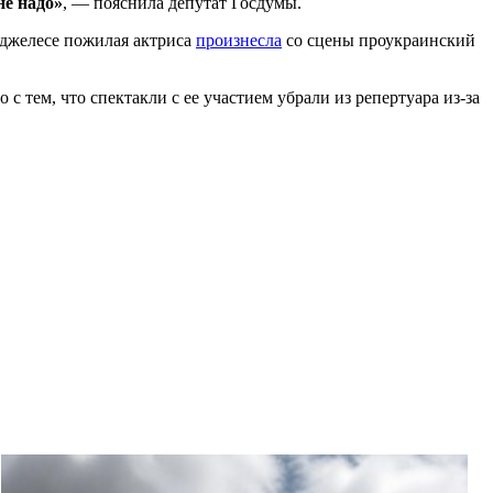
не надо»
, — пояснила депутат Госдумы.
нджелесе пожилая актриса
произнесла
со сцены проукраинский
с тем, что спектакли с ее участием убрали из репертуара из-за