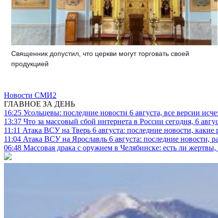
Священник допустил, что церкви могут торговать своей
продукцией
Новости СМИ2
ГЛАВНОЕ ЗА ДЕНЬ
16:25
Усольцевы: последние новости 6 августа, все версии исч
13:37
Что за массовый сбой интернета в России сегодня, 6 авгу
11:11
Атака ВСУ на Тверь 6 августа: последние новости, какие р
11:04
Атака ВСУ на Ярославль 6 августа: последние новости, р
06:48
Массовая драка с оружием в Челябинске: есть ли жертвы