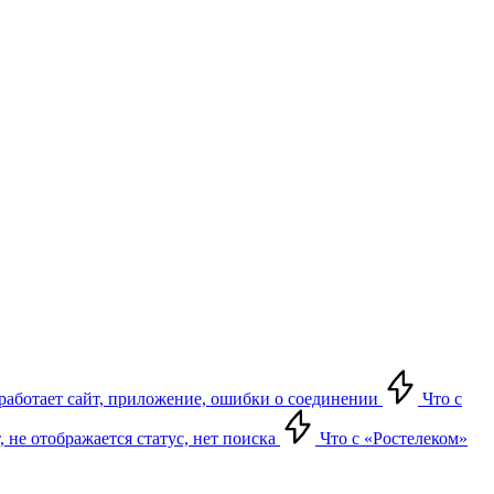
е работает сайт, приложение, ошибки о соединении
Что с
т, не отображается статус, нет поиска
Что с «Ростелеком»