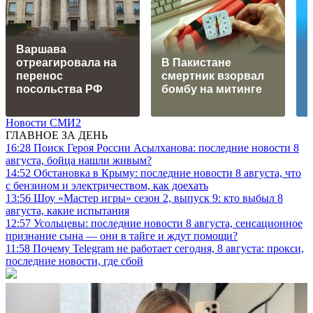
Варшава
отреагировала на
В Пакистане
перенос
смертник взорвал
посольства РФ
бомбу на митинге
Новости СМИ2
ГЛАВНОЕ ЗА ДЕНЬ
16:28
Поиск Героя России Асылханова: последние новости 8
августа, бойца нашли живым?
14:52
Обстановка в Крыму: последние новости 8 августа, что
с бензином и электричеством, как доехать
13:56
Шоу «Мастер игры» сезон 2, выпуск 9: кто выбыл 8
августа, какие испытания
12:57
Усольцевы: последние новости 8 августа, сенсационное
признание сына — они в тайге и ждут помощи?
11:58
Почему Telegram не работает сегодня, 8 августа: прокси,
последние новости, где сбой