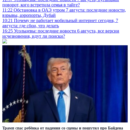
поворот, кого встретила семья в тайге?
11:22
Обстановка в ОАЭ утром 7 августа: последние новости,
взрывы, аэропорты, Дубай
10:21
Почему не работает мобильный интернет сегодня, 7
августа: где сбои, что делать
16:25
Усольцевы: последние новости 6 августа, все версии
исчезновения, идут ли поиски?
Трамп спас ребёнка от падения со сцены и пошутил про Байдена