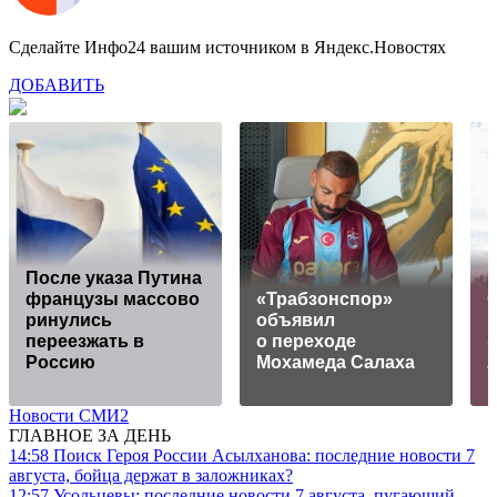
Сделайте Инфо24 вашим источником в Яндекс.Новостях
ДОБАВИТЬ
После указа Путина
французы массово
«Трабзонспор»
С
ринулись
объявил
переезжать в
о переходе
Россию
Мохамеда Салаха
2
Новости СМИ2
ГЛАВНОЕ ЗА ДЕНЬ
14:58
Поиск Героя России Асылханова: последние новости 7
августа, бойца держат в заложниках?
12:57
Усольцевы: последние новости 7 августа, пугающий