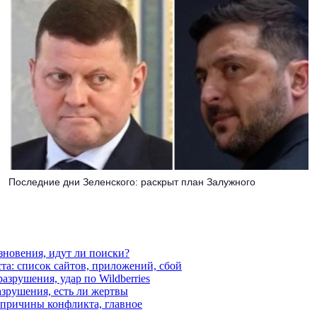
Последние дни Зеленского: раскрыт план Залужного
езновения, идут ли поиски?
ста: список сайтов, приложений, сбой
азрушения, удар по Wildberries
азрушения, есть ли жертвы
, причины конфликта, главное