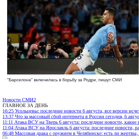
"Барселона" включилась в борьбу за Родри, пишут СМИ
Новости СМИ2
ГЛАВНОЕ ЗА ДЕНЬ
16:25
Усольцевы: последние новости 6 августа, все версии исч
13:37
Что за массовый сбой интернета в России сегодня, 6 авгу
11:11
Атака ВСУ на Тверь 6 августа: последние новости, какие р
11:04
Атака ВСУ на Ярославль 6 августа: последние новости, р
06:48
Массовая драка с оружием в Челябинске: есть ли жертвы