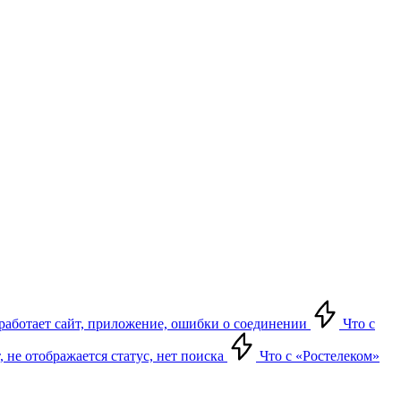
е работает сайт, приложение, ошибки о соединении
Что с
т, не отображается статус, нет поиска
Что с «Ростелеком»