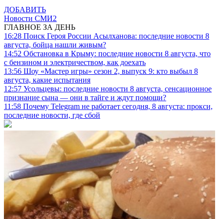
ДОБАВИТЬ
Новости СМИ2
ГЛАВНОЕ ЗА ДЕНЬ
16:28
Поиск Героя России Асылханова: последние новости 8
августа, бойца нашли живым?
14:52
Обстановка в Крыму: последние новости 8 августа, что
с бензином и электричеством, как доехать
13:56
Шоу «Мастер игры» сезон 2, выпуск 9: кто выбыл 8
августа, какие испытания
12:57
Усольцевы: последние новости 8 августа, сенсационное
признание сына — они в тайге и ждут помощи?
11:58
Почему Telegram не работает сегодня, 8 августа: прокси,
последние новости, где сбой