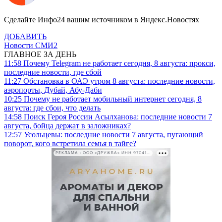
Сделайте Инфо24 вашим источником в Яндекс.Новостях
ДОБАВИТЬ
Новости СМИ2
ГЛАВНОЕ ЗА ДЕНЬ
11:58
Почему Telegram не работает сегодня, 8 августа: прокси,
последние новости, где сбой
11:27
Обстановка в ОАЭ утром 8 августа: последние новости,
аэропорты, Дубай, Абу-Даби
10:25
Почему не работает мобильный интернет сегодня, 8
августа: где сбои, что делать
14:58
Поиск Героя России Асылханова: последние новости 7
августа, бойца держат в заложниках?
12:57
Усольцевы: последние новости 7 августа, пугающий
поворот, кого встретила семья в тайге?
РЕКЛАМА • ООО «ДРУЖБА» ИНН 9704146411