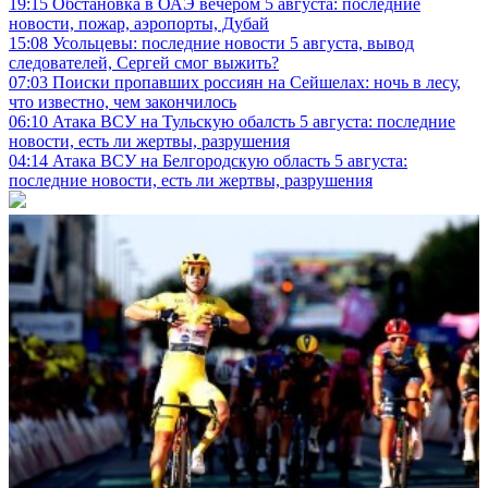
19:15
Обстановка в ОАЭ вечером 5 августа: последние
новости, пожар, аэропорты, Дубай
15:08
Усольцевы: последние новости 5 августа, вывод
следователей, Сергей смог выжить?
07:03
Поиски пропавших россиян на Сейшелах: ночь в лесу,
что известно, чем закончилось
06:10
Атака ВСУ на Тульскую обалсть 5 августа: последние
новости, есть ли жертвы, разрушения
04:14
Атака ВСУ на Белгородскую область 5 августа:
последние новости, есть ли жертвы, разрушения