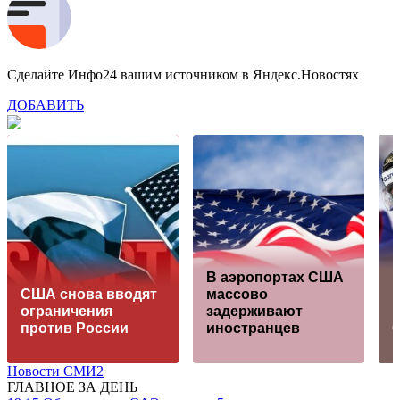
Сделайте Инфо24 вашим источником в Яндекс.Новостях
ДОБАВИТЬ
В аэропортах США
США снова вводят
массово
к
ограничения
задерживают
против России
иностранцев
Новости СМИ2
ГЛАВНОЕ ЗА ДЕНЬ