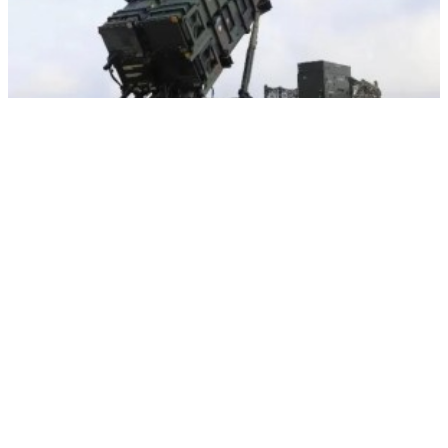
Брюссель ищет ракеты: Киеву нашли 200 «просроченных» ракет
РЕКЛАМА • ООО СТРОИТЕЛЬНЫЙ ТОРГОВЫЙ ДОМ «ПЕТРОВИЧ». ИНН: 7802348846