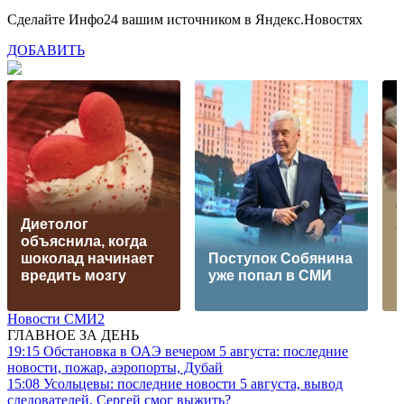
Сделайте Инфо24 вашим источником в Яндекс.Новостях
ДОБАВИТЬ
О
Диетолог
объяснила, когда
шоколад начинает
Поступок Собянина
вредить мозгу
уже попал в СМИ
Новости СМИ2
ГЛАВНОЕ ЗА ДЕНЬ
19:15
Обстановка в ОАЭ вечером 5 августа: последние
новости, пожар, аэропорты, Дубай
15:08
Усольцевы: последние новости 5 августа, вывод
следователей, Сергей смог выжить?