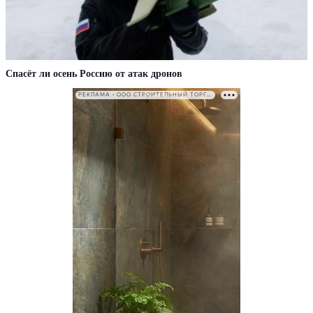
Спасёт ли осень Россию от атак дронов
РЕКЛАМА • ООО СТРОИТЕЛЬНЫЙ ТОРГОВЫЙ ДОМ «ПЕТРОВИЧ». ИНН: 7802348846