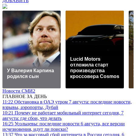
ДОБАВИТЬ
Lucid Motors
Н
отложила старт
т
У Валерия Карпина
производства
родился сын
кроссовера Cosmos
Новости СМИ2
ГЛАВНОЕ ЗА ДЕНЬ
11:22
Обстановка в ОАЭ утром 7 августа: последние новости,
взрывы, аэропорты, Дубай
10:21
Почему не работает мобильный интернет сегодня, 7
августа: где сбои, что делать
16:25
Усольцевы: последние новости 6 августа, все версии
исчезновения, идут ли поиски?
13:37
Что за массовый сбой интернета в России сегодня, 6