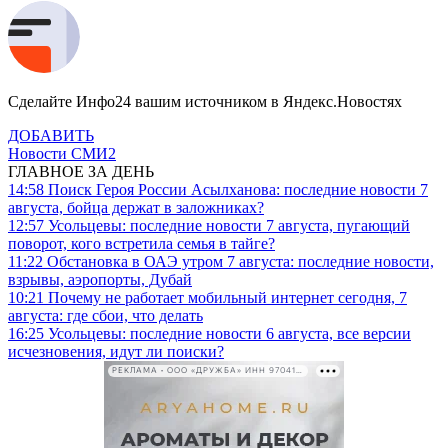
Сделайте Инфо24 вашим источником в Яндекс.Новостях
ДОБАВИТЬ
Новости СМИ2
ГЛАВНОЕ ЗА ДЕНЬ
14:58
Поиск Героя России Асылханова: последние новости 7
августа, бойца держат в заложниках?
12:57
Усольцевы: последние новости 7 августа, пугающий
поворот, кого встретила семья в тайге?
11:22
Обстановка в ОАЭ утром 7 августа: последние новости,
взрывы, аэропорты, Дубай
10:21
Почему не работает мобильный интернет сегодня, 7
августа: где сбои, что делать
16:25
Усольцевы: последние новости 6 августа, все версии
исчезновения, идут ли поиски?
РЕКЛАМА • ООО «ДРУЖБА» ИНН 9704146411