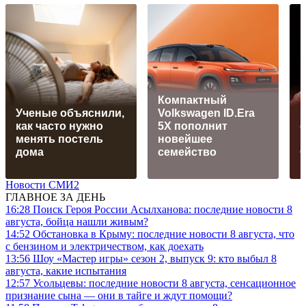
Компактный
Ученые объяснили,
Volkswagen ID.Era
как часто нужно
5X пополнит
менять постель
новейшее
дома
семейство
Новости СМИ2
ГЛАВНОЕ ЗА ДЕНЬ
16:28
Поиск Героя России Асылханова: последние новости 8
августа, бойца нашли живым?
14:52
Обстановка в Крыму: последние новости 8 августа, что
с бензином и электричеством, как доехать
13:56
Шоу «Мастер игры» сезон 2, выпуск 9: кто выбыл 8
августа, какие испытания
12:57
Усольцевы: последние новости 8 августа, сенсационное
признание сына — они в тайге и ждут помощи?