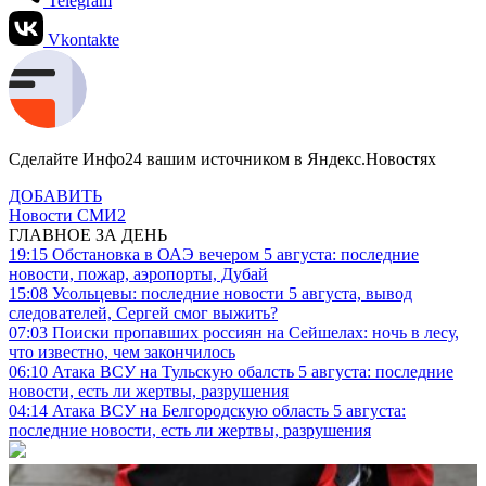
Telegram
Vkontakte
Сделайте Инфо24 вашим источником в Яндекс.Новостях
ДОБАВИТЬ
Новости СМИ2
ГЛАВНОЕ ЗА ДЕНЬ
19:15
Обстановка в ОАЭ вечером 5 августа: последние
новости, пожар, аэропорты, Дубай
15:08
Усольцевы: последние новости 5 августа, вывод
следователей, Сергей смог выжить?
07:03
Поиски пропавших россиян на Сейшелах: ночь в лесу,
что известно, чем закончилось
06:10
Атака ВСУ на Тульскую обалсть 5 августа: последние
новости, есть ли жертвы, разрушения
04:14
Атака ВСУ на Белгородскую область 5 августа:
последние новости, есть ли жертвы, разрушения