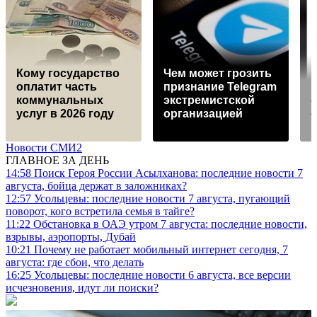
Кому государство
Чем может грозить
оплатит часть
признание Telegram
коммунальных
экстремистской
услуг в 2026 году
организацией
Новости СМИ2
ГЛАВНОЕ ЗА ДЕНЬ
14:58
Поиск Героя России Асылханова: последние новости 7
августа, бойца держат в заложниках?
12:57
Усольцевы: последние новости 7 августа, пугающий
поворот, кого встретила семья в тайге?
11:22
Обстановка в ОАЭ утром 7 августа: последние новости,
взрывы, аэропорты, Дубай
10:21
Почему не работает мобильный интернет сегодня, 7
августа: где сбои, что делать
16:25
Усольцевы: последние новости 6 августа, все версии
исчезновения, идут ли поиски?