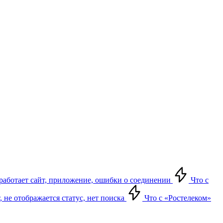
е работает сайт, приложение, ошибки о соединении
Что с
т, не отображается статус, нет поиска
Что с «Ростелеком»