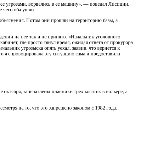
 ее угрозами, ворвались в ее машину», — поведал Лисицин.
е чего оба ушли.
 объяснения. Потом они прошли на территорию базы, а
дении на нее так и не принято. «Начальник уголовного
кабинет, где просто тянул время, ожидая ответа от прокурора
чальник угрозыска опять уехал, заявив, что вернется к
что я спровоцировала эту ситуацию сама и предоставила
 октября, запечатлены плавники трех косаток в вольере, а
смотря на то, что это запрещено законом с 1982 года.