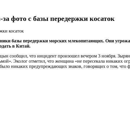
-за фото с базы передержки косаток
жки косаток
дники базы передержки морских млекопитающих. Они угрожа
одать в Китай.
н сообщил, что инцидент произошел вечером 3 ноября. Зырянов
мой». Эколог отметил, что женщина «не пересекала никаких ог
 было никаких предупреждающих знаков, говорящих о том, что ф