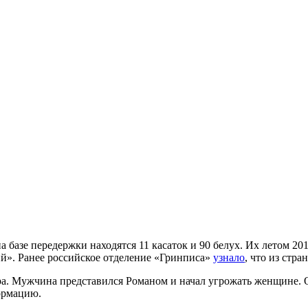
а базе передержки находятся 11 касаток и 90 белух. Их летом 
й». Ранее российское отделение «Гринписа»
узнало
, что из стр
ра. Мужчина представился Романом и начал угрожать женщине. 
ормацию.