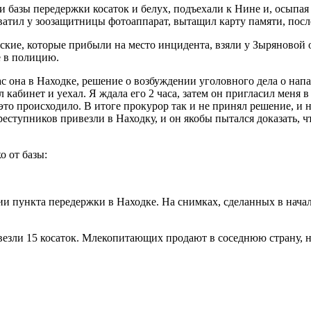
 базы передержки косаток и белух, подъехали к Нине и, осыпая
ватил у зоозащитницы фотоаппарат, вытащил карту памяти, посл
ские, которые прибыли на место инцидента, взяли у Зыряновой
е в полицию.
с она в Находке, решение о возбуждении уголовного дела о напа
кабинет и уехал. Я ждала его 2 часа, затем он пригласил меня в 
то происходило. В итоге прокурор так и не принял решение, и на
преступников привезли в Находку, и он якобы пытался доказать, 
о от базы:
и пункта передержки в Находке. На снимках, сделанных в начале
везли 15 косаток. Млекопитающих продают в соседнюю страну, не