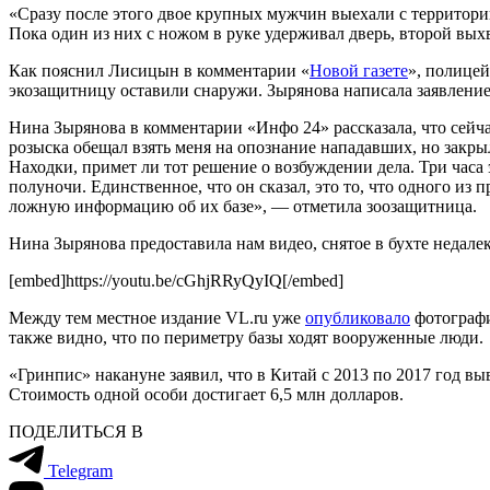
«Сразу после этого двое крупных мужчин выехали с территории
Пока один из них с ножом в руке удерживал дверь, второй вых
Как пояснил Лисицын в комментарии «
Новой газете
», полицей
экозащитницу оставили снаружи. Зырянова написала заявлени
Нина Зырянова в комментарии «Инфо 24» рассказала, что сейча
розыска обещал взять меня на опознание нападавших, но закрыл 
Находки, примет ли тот решение о возбуждении дела. Три часа э
полуночи. Единственное, что он сказал, это то, что одного из 
ложную информацию об их базе», — отметила зоозащитница.
Нина Зырянова предоставила нам видео, снятое в бухте недалек
[embed]https://youtu.be/cGhjRRyQyIQ[/embed]
Между тем местное издание VL.ru уже
опубликовало
фотографи
также видно, что по периметру базы ходят вооруженные люди.
«Гринпис» накануне заявил, что в Китай с 2013 по 2017 год вы
Стоимость одной особи достигает 6,5 млн долларов.
ПОДЕЛИТЬСЯ В
Telegram