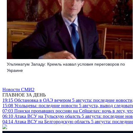
Ультиматум Западу: Кремль назвал условия переговоров по
Украине
Новости СМИ2
ГЛАВНОЕ ЗА ДЕНЬ
19:15
Обстановка в ОАЭ вечером 5 августа: последние новости
15:08
Усольцевы: последние новости 5 августа, вывод следоват
07:03
Поиски пропавших россиян на Сейшелах: ночь в лесу, что
06:10
Атака ВСУ на Тульскую обалсть 5 августа: последние нов
04:14
Атака ВСУ на Белгородскую область 5 августа: последние