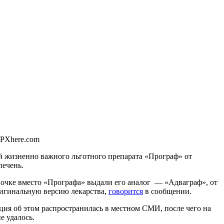
 PXhere.com
ой жизненно важного льготного препарата «Програф» от
печень.
очке вместо «Прографа» выдали его аналог — «Адваграф», от
оригинальную версию лекарства,
говорится
в сообщении.
ция об этом распространилась в местном СМИ, после чего на
е удалось.