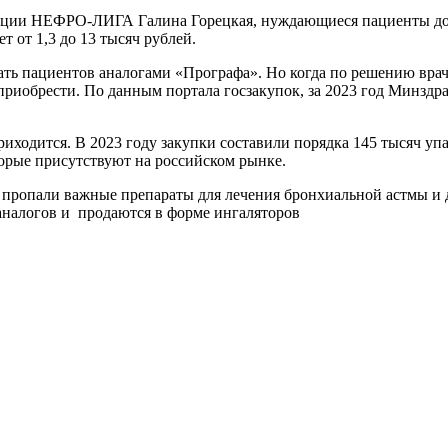
изации НЕФРО-ЛИГА Галина Горецкая, нуждающиеся пациенты до
т от 1,3 до 13 тысяч рублей.
ать пациентов аналогами «Прографа». Но когда по решению вра
приобрести. По данным портала госзакупок, за 2023 год Минздр
иходится. В 2023 году закупки составили порядка 145 тысяч упа
торые присутствуют на российском рынке.
ода пропали важные препараты для лечения бронхиальной астмы 
аналогов и продаются в форме ингаляторов