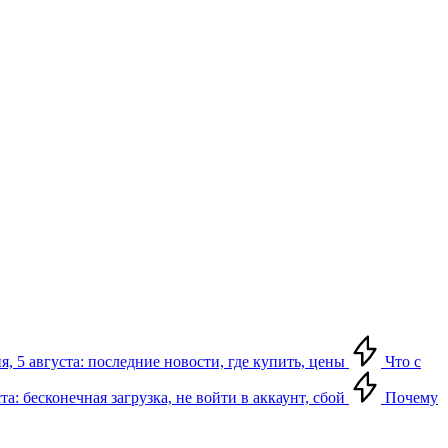
я, 5 августа: последние новости, где купить, цены
Что с
та: бесконечная загрузка, не войти в аккаунт, сбой
Почему