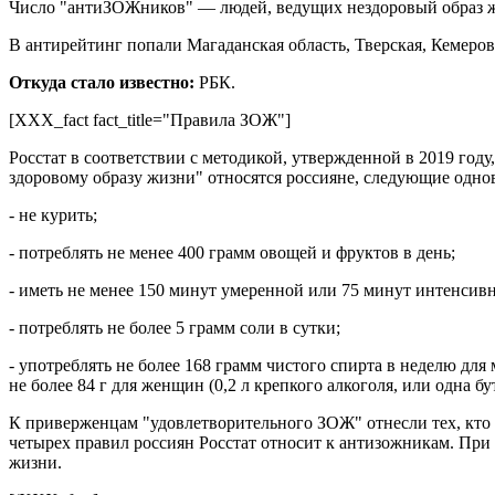
Число "антиЗОЖников" — людей, ведущих нездоровый образ жиз
В антирейтинг попали Магаданская область, Тверская, Кемеров
Откуда стало известно:
РБК.
[XXX_fact fact_title="Правила ЗОЖ"]
Росстат в соответствии с методикой, утвержденной в 2019 го
здоровому образу жизни" относятся россияне, следующие одн
- не курить;
- потреблять не менее 400 грамм овощей и фруктов в день;
- иметь не менее 150 минут умеренной или 75 минут интенсив
- потреблять не более 5 грамм соли в сутки;
- употреблять не более 168 грамм чистого спирта в неделю для 
не более 84 г для женщин (0,2 л крепкого алкоголя, или одна бу
К приверженцам "удовлетворительного ЗОЖ" отнесли тех, кто 
четырех правил россиян Росстат относит к антизожникам. При
жизни.