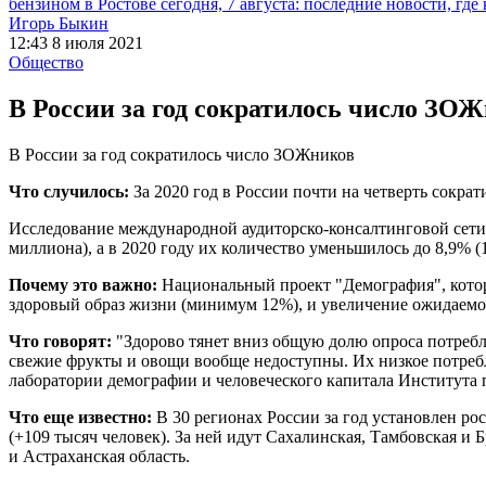
бензином в Ростове сегодня, 7 августа: последние новости, где
Игорь Быкин
12:43 8 июля 2021
Общество
В России за год сократилось число ЗО
В России за год сократилось число ЗОЖников
Что случилось:
За 2020 год в России почти на четверть сокра
Исследование международной аудиторско-консалтинговой сети F
миллиона), а в 2020 году их количество уменьшилось до 8,9% (1
Почему это важно:
Национальный проект "Демография", которы
здоровый образ жизни (минимум 12%), и увеличение ожидаемо
Что говорят:
"Здорово тянет вниз общую долю опроса потребл
свежие фрукты и овощи вообще недоступны. Их низкое потре
лаборатории демографии и человеческого капитала Институт
Что еще известно:
В 30 регионах России за год установлен ро
(+109 тысяч человек). За ней идут Сахалинская, Тамбовская и
и Астраханская область.