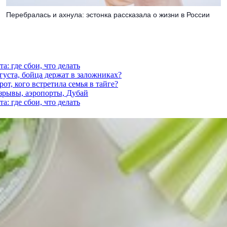
Перебралась и ахнула: эстонка рассказала о жизни в России
а: где сбои, что делать
густа, бойца держат в заложниках?
от, кого встретила семья в тайге?
взрывы, аэропорты, Дубай
а: где сбои, что делать