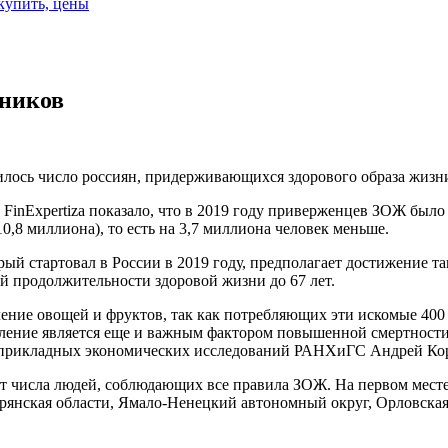
 купить, цены
Жников
тилось число россиян, придерживающихся здорового образа жизн
inExpertiza показало, что в 2019 году приверженцев ЗОЖ было 12
0,8 миллиона), то есть на 3,7 миллиона человек меньше.
й стартовал в России в 2019 году, предполагает достижение та
й продолжительности здоровой жизни до 67 лет.
ение овощей и фруктов, так как потребляющих эти искомые 400 
бление является еще и важным фактором повышенной смертнос
а прикладных экономических исследований РАНХиГС Андрей Кор
ст числа людей, соблюдающих все правила ЗОЖ. На первом месте
 Брянская области, Ямало-Ненецкий автономный округ, Орловская