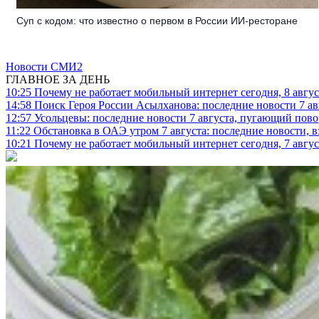
Суп с кодом: что известно о первом в России ИИ-ресторане
Новости СМИ2
ГЛАВНОЕ ЗА ДЕНЬ
10:25
Почему не работает мобильный интернет сегодня, 8 август
14:58
Поиск Героя России Асылханова: последние новости 7 ав
12:57
Усольцевы: последние новости 7 августа, пугающий повор
11:22
Обстановка в ОАЭ утром 7 августа: последние новости, 
10:21
Почему не работает мобильный интернет сегодня, 7 август