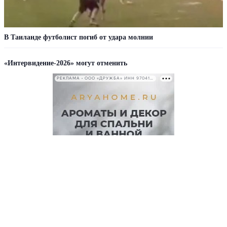
В Таиланде футболист погиб от удара молнии
«Интервидение-2026» могут отменить
РЕКЛАМА • ООО «ДРУЖБА» ИНН 9704146411