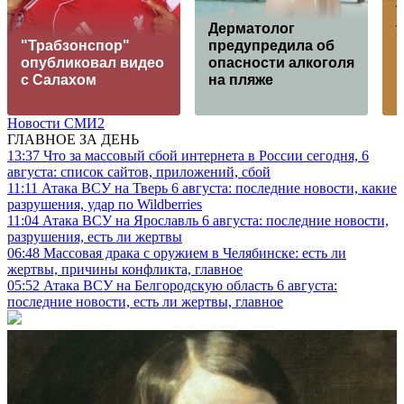
Дерматолог
"Трабзонспор"
предупредила об
опубликовал видео
опасности алкоголя
с Салахом
на пляже
Новости СМИ2
ГЛАВНОЕ ЗА ДЕНЬ
13:37
Что за массовый сбой интернета в России сегодня, 6
августа: список сайтов, приложений, сбой
11:11
Атака ВСУ на Тверь 6 августа: последние новости, какие
разрушения, удар по Wildberries
11:04
Атака ВСУ на Ярославль 6 августа: последние новости,
разрушения, есть ли жертвы
06:48
Массовая драка с оружием в Челябинске: есть ли
жертвы, причины конфликта, главное
05:52
Атака ВСУ на Белгородскую область 6 августа:
последние новости, есть ли жертвы, главное