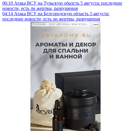
06:10
Атака ВСУ на Тульскую обалсть 5 августа: последние
новости, есть ли жертвы, разрушения
04:14
Атака ВСУ на Белгородскую область 5 августа:
последние новости, есть ли жертвы, разрушения
РЕКЛАМА • ООО «ДРУЖБА» ИНН 9704146411