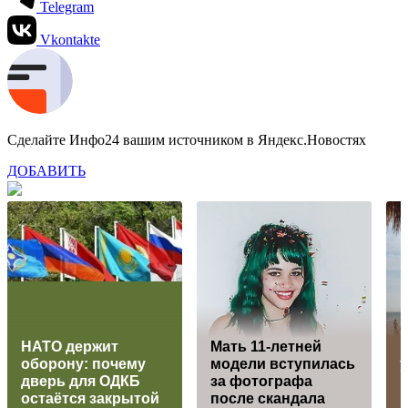
Telegram
Vkontakte
Сделайте Инфо24 вашим источником в Яндекс.Новостях
ДОБАВИТЬ
НАТО держит
Мать 11-летней
оборону: почему
модели вступилась
дверь для ОДКБ
за фотографа
Е
остаётся закрытой
после скандала