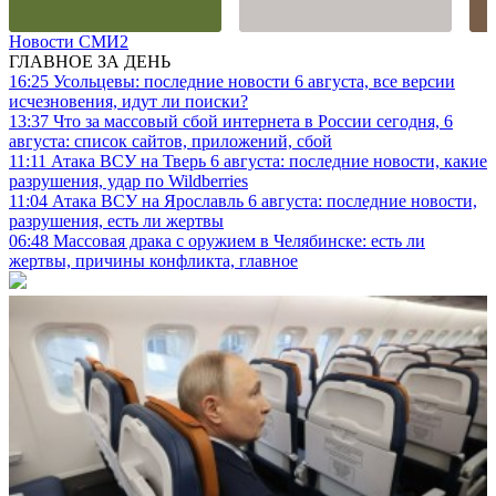
Новости СМИ2
ГЛАВНОЕ ЗА ДЕНЬ
16:25
Усольцевы: последние новости 6 августа, все версии
исчезновения, идут ли поиски?
13:37
Что за массовый сбой интернета в России сегодня, 6
августа: список сайтов, приложений, сбой
11:11
Атака ВСУ на Тверь 6 августа: последние новости, какие
разрушения, удар по Wildberries
11:04
Атака ВСУ на Ярославль 6 августа: последние новости,
разрушения, есть ли жертвы
06:48
Массовая драка с оружием в Челябинске: есть ли
жертвы, причины конфликта, главное