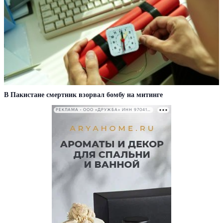
В Пакистане смертник взорвал бомбу на митинге
РЕКЛАМА • ООО «ДРУЖБА» ИНН 9704146411