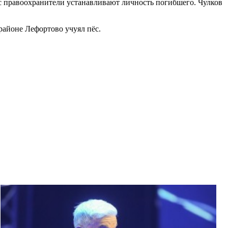
ас правоохранители устанавливают личность погибшего. Чулков
районе Лефортово учуял пёс.