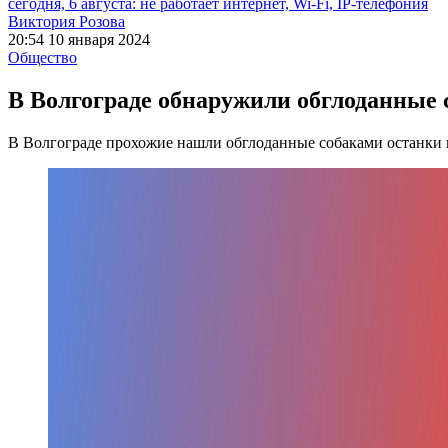
сегодня, 6 августа: не работает интернет, Wi-Fi, IP-телефония
Виктория Розова
20:54 10 января 2024
Общество
В Волгограде обнаружили обглоданные
В Волгограде прохожие нашли обглоданные собаками останки