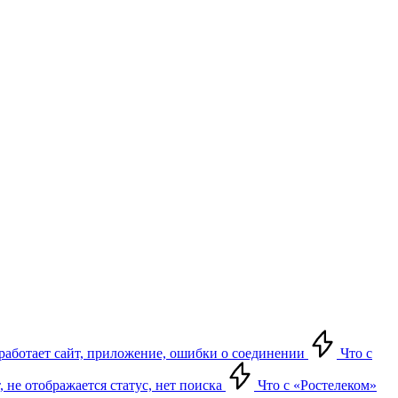
е работает сайт, приложение, ошибки о соединении
Что с
т, не отображается статус, нет поиска
Что с «Ростелеком»