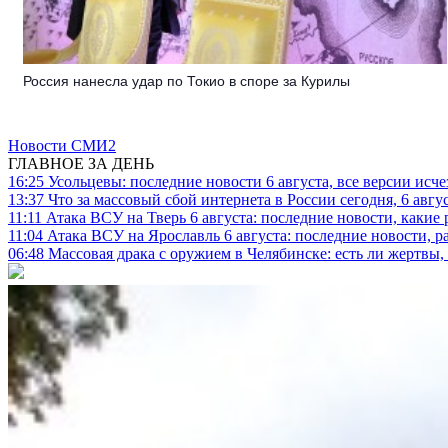
Россия нанесла удар по Токио в споре за Курилы
Новости СМИ2
ГЛАВНОЕ ЗА ДЕНЬ
16:25
Усольцевы: последние новости 6 августа, все версии исч
13:37
Что за массовый сбой интернета в России сегодня, 6 авгу
11:11
Атака ВСУ на Тверь 6 августа: последние новости, какие р
11:04
Атака ВСУ на Ярославль 6 августа: последние новости, р
06:48
Массовая драка с оружием в Челябинске: есть ли жертвы