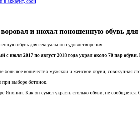
и в аккаунт, сбой
воровал и нюхал поношенную обувь для 
енную обувь для сексуального удовлетворения
 с июля 2017 по август 2018 года украл около 70 пар обуви.
оме большое количество мужской и женской обуви, совокупная с
й при выборе ботинок.
е Японии. Как он сумел украсть столько обуви, не сообщается. 