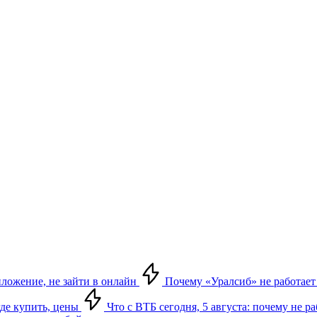
риложение, не зайти в онлайн
Почему «Уралсиб» не работает 
где купить, цены
Что с ВТБ сегодня, 5 августа: почему не р