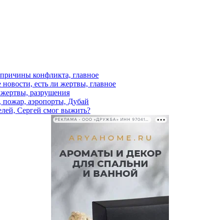
, причины конфликта, главное
 новости, есть ли жертвы, главное
и жертвы, разрушения
, пожар, аэропорты, Дубай
елей, Сергей смог выжить?
РЕКЛАМА • ООО «ДРУЖБА» ИНН 9704146411