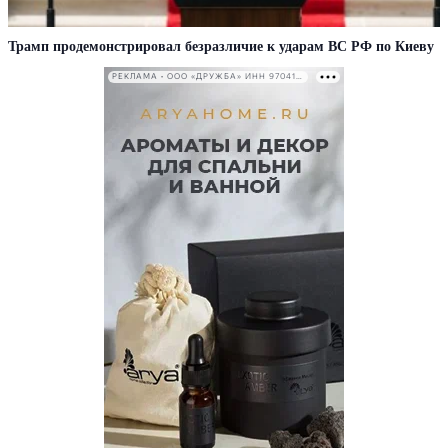
Трамп продемонстрировал безразличие к ударам ВС РФ по Киеву
РЕКЛАМА • ООО «ДРУЖБА» ИНН 9704146411