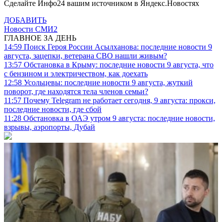
Сделайте Инфо24 вашим источником в Яндекс.Новостях
ДОБАВИТЬ
Новости СМИ2
ГЛАВНОЕ ЗА ДЕНЬ
14:59
Поиск Героя России Асылханова: последние новости 9
августа, зацепки, ветерана СВО нашли живым?
13:57
Обстановка в Крыму: последние новости 9 августа, что
с бензином и электричеством, как доехать
12:58
Усольцевы: последние новости 9 августа, жуткий
поворот, где находятся тела членов семьи?
11:57
Почему Telegram не работает сегодня, 9 августа: прокси,
последние новости, где сбой
11:28
Обстановка в ОАЭ утром 9 августа: последние новости,
взрывы, аэропорты, Дубай