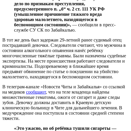
дело по признакам преступления,
предусмотренного п. „б“ ч. 2 ст. 111 УК РФ
(умышленное причинение тяжкого вреда
здоровью малолетнего, находящегося в
беспомощном состоянии)»,
— сообщили в пресс-
службе СУ СК по Забайкалью.
В тот же день был задержан 29-летний ранее судимый отец
пострадавшей девочки. Следователи считают, что мужчина в
состоянии алкогольного опьянения нанёс ребёнку
многочисленные тяжёлые травмы. Были назначены судебные
экспертизы. На месте происшествия работают следователи и
криминалисты. Подозреваемому в ближайшее время
предъявят обвинение по статье о покушении на убийство
малолетнего, находящегося в беспомощном состоянии.
В телеграм-канале «Новости Читы и Забайкалья» со ссылкой
на медиков
сообщают
, что на теле младенца найдены
множественные гематомы, ожоги от сигарет и даже следы
зубов. Девочку должны доставить в Краевую детскую
клиническую больницу в Чите для дальнейшего лечения. В
медучреждение она поступила в состоянии средней степени
тяжести.
«Это ужасно, но об ребёнка тушили сигареты —