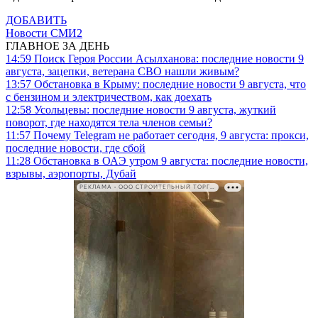
ДОБАВИТЬ
Новости СМИ2
ГЛАВНОЕ ЗА ДЕНЬ
14:59
Поиск Героя России Асылханова: последние новости 9
августа, зацепки, ветерана СВО нашли живым?
13:57
Обстановка в Крыму: последние новости 9 августа, что
с бензином и электричеством, как доехать
12:58
Усольцевы: последние новости 9 августа, жуткий
поворот, где находятся тела членов семьи?
11:57
Почему Telegram не работает сегодня, 9 августа: прокси,
последние новости, где сбой
11:28
Обстановка в ОАЭ утром 9 августа: последние новости,
взрывы, аэропорты, Дубай
РЕКЛАМА • ООО СТРОИТЕЛЬНЫЙ ТОРГОВЫЙ ДОМ «ПЕТРОВИЧ». ИНН: 7802348846