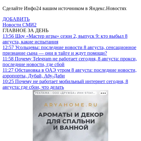
Сделайте Инфо24 вашим источником в Яндекс.Новостях
ДОБАВИТЬ
Новости СМИ2
ГЛАВНОЕ ЗА ДЕНЬ
13:56
Шоу «Мастер игры» сезон 2, выпуск 9: кто выбыл 8
августа, какие испытания
12:57
Усольцевы: последние новости 8 августа, сенсационное
признание сына — они в тайге и ждут помощи?
11:58
Почему Telegram не работает сегодня, 8 августа: прокси,
последние новости, где сбой
11:27
Обстановка в ОАЭ утром 8 августа: последние новости,
аэропорты, Дубай, Абу-Даби
10:25
Почему не работает мобильный интернет сегодня, 8
августа: где сбои, что делать
РЕКЛАМА • ООО «ДРУЖБА» ИНН 9704146411