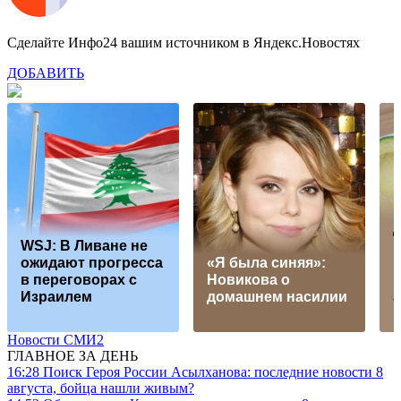
Сделайте Инфо24 вашим источником в Яндекс.Новостях
ДОБАВИТЬ
WSJ: В Ливане не
р
ожидают прогресса
«Я была синяя»:
п
в переговорах с
Новикова о
Израилем
домашнем насилии
Новости СМИ2
ГЛАВНОЕ ЗА ДЕНЬ
16:28
Поиск Героя России Асылханова: последние новости 8
августа, бойца нашли живым?