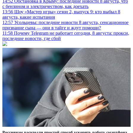
14:52
Обстановка в Крыму: последние новости 8 августа, что
с бензином и электричеством, как доехать
13:56
Шоу «Мастер игры» сезон 2, выпуск 9: кто выбыл 8
августа, какие испытания
12:57
Усольцевы: последние новости 8 августа, сенсационное
признание сына — они в тайге и ждут помощи?
11:58
Почему Telegram не работает сегодня, 8 августа: прокси,
последние новости, где сбой
Россиянам раскрыли простой способ ускорить работу смартфона