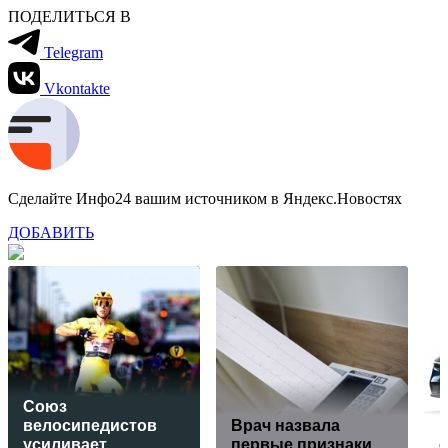
ПОДЕЛИТЬСЯ В
Telegram
Vkontakte
Сделайте Инфо24 вашим источником в Яндекс.Новостях
ДОБАВИТЬ
Союз
велосипедистов
Врач назвала
усиливает
первые признаки
с