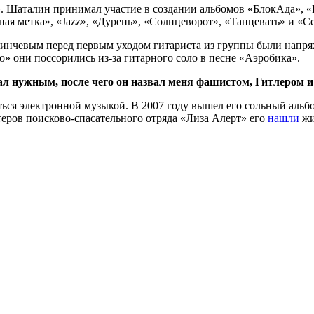
. Шаталин принимал участие в создании альбомов «БлокАда», «
рная метка», «Jazz», «Дурень», «Солнцеворот», «Танцевать» и «С
Кинчевым перед первым уходом гитариста из группы были напр
» они поссорились из-за гитарного соло в песне «Аэробика».
ал нужным, после чего он назвал меня фашистом, Гитлером и
ься электронной музыкой. В 2007 году вышел его сольный альбо
теров поисково-спасательного отряда «Лиза Алерт» его
нашли
жи