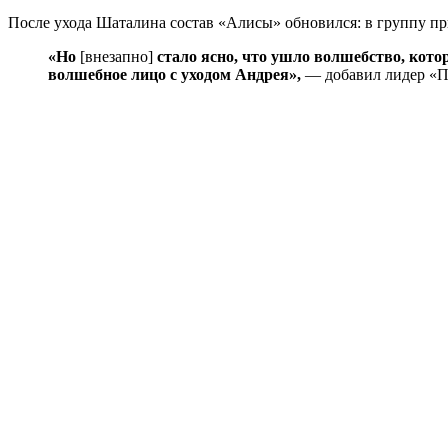
После ухода Шаталина состав «Алисы» обновился: в группу при
«Но
[внезапно]
стало ясно, что ушло волшебство, кото
волшебное лицо с уходом Андрея»,
— добавил лидер «П