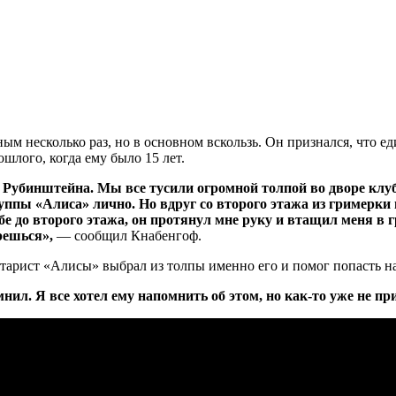
 несколько раз, но в основном вскользь. Он признался, что един
шлого, когда ему было 15 лет.
Рубинштейна. Мы все тусили огромной толпой во дворе клуба,
 группы «Алиса» лично. Но вдруг со второго этажа из гример
бе до второго этажа, он протянул мне руку и втащил меня в 
ерешься»,
— сообщил Кнабенгоф.
итарист «Алисы» выбрал из толпы именно его и помог попасть на
мнил. Я все хотел ему напомнить об этом, но как-то уже не п