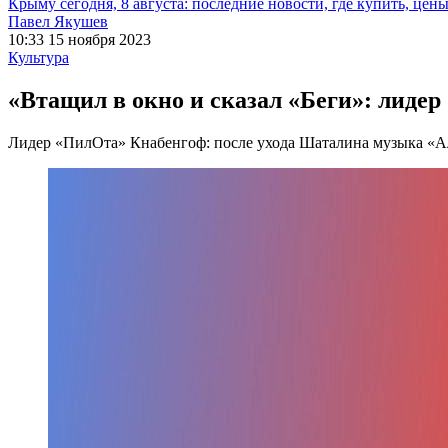
Крыму сегодня, 8 августа: последние новости, где купить, цен
Павел Якушев
10:33 15 ноября 2023
Культура
«Втащил в окно и сказал «Беги»: лиде
Лидер «ПилОта» Кнабенгоф: после ухода Шаталина музыка «А