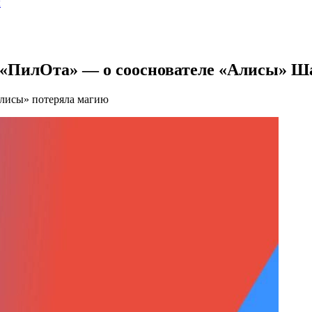
ы
р «ПилОта» — о сооснователе «Алисы» Ш
лисы» потеряла магию