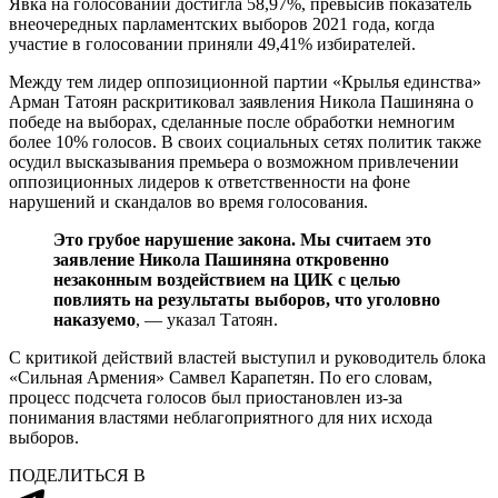
Явка на голосовании достигла 58,97%, превысив показатель
внеочередных парламентских выборов 2021 года, когда
участие в голосовании приняли 49,41% избирателей.
Между тем лидер оппозиционной партии «Крылья единства»
Арман Татоян раскритиковал заявления Никола Пашиняна о
победе на выборах, сделанные после обработки немногим
более 10% голосов. В своих социальных сетях политик также
осудил высказывания премьера о возможном привлечении
оппозиционных лидеров к ответственности на фоне
нарушений и скандалов во время голосования.
Это грубое нарушение закона. Мы считаем это
заявление Никола Пашиняна откровенно
незаконным воздействием на ЦИК с целью
повлиять на результаты выборов, что уголовно
наказуемо
, — указал Татоян.
С критикой действий властей выступил и руководитель блока
«Сильная Армения» Самвел Карапетян. По его словам,
процесс подсчета голосов был приостановлен из-за
понимания властями неблагоприятного для них исхода
выборов.
ПОДЕЛИТЬСЯ В