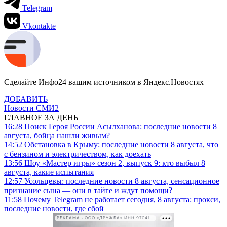
Telegram
Vkontakte
Сделайте Инфо24 вашим источником в Яндекс.Новостях
ДОБАВИТЬ
Новости СМИ2
ГЛАВНОЕ ЗА ДЕНЬ
16:28
Поиск Героя России Асылханова: последние новости 8
августа, бойца нашли живым?
14:52
Обстановка в Крыму: последние новости 8 августа, что
с бензином и электричеством, как доехать
13:56
Шоу «Мастер игры» сезон 2, выпуск 9: кто выбыл 8
августа, какие испытания
12:57
Усольцевы: последние новости 8 августа, сенсационное
признание сына — они в тайге и ждут помощи?
11:58
Почему Telegram не работает сегодня, 8 августа: прокси,
последние новости, где сбой
РЕКЛАМА • ООО «ДРУЖБА» ИНН 9704146411