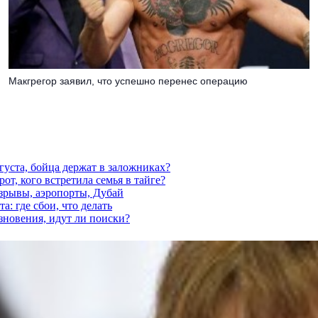
Макгрегор заявил, что успешно перенес операцию
густа, бойца держат в заложниках?
от, кого встретила семья в тайге?
взрывы, аэропорты, Дубай
а: где сбои, что делать
езновения, идут ли поиски?