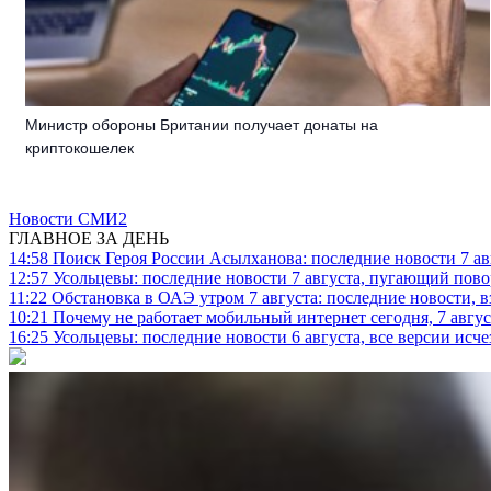
Министр обороны Британии получает донаты на
криптокошелек
Новости СМИ2
ГЛАВНОЕ ЗА ДЕНЬ
14:58
Поиск Героя России Асылханова: последние новости 7 ав
12:57
Усольцевы: последние новости 7 августа, пугающий повор
11:22
Обстановка в ОАЭ утром 7 августа: последние новости, 
10:21
Почему не работает мобильный интернет сегодня, 7 август
16:25
Усольцевы: последние новости 6 августа, все версии исч