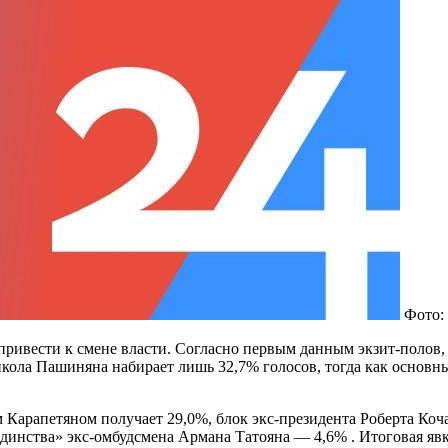
Фото: 
ривести к смене власти. Согласно первым данным экзит-полов
кола Пашиняна набирает лишь 32,7% голосов, тогда как основ
м Карапетяном получает 29,0%, блок экс-президента Роберта К
динства» экс-омбудсмена Армана Татояна — 4,6% . Итоговая явк